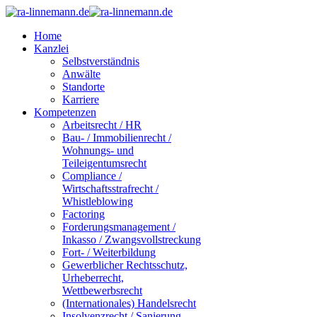
Home
Kanzlei
Selbstverständnis
Anwälte
Standorte
Karriere
Kompetenzen
Arbeitsrecht / HR
Bau- / Immobilienrecht /
Wohnungs- und
Teileigentumsrecht
Compliance /
Wirtschaftsstrafrecht /
Whistleblowing
Factoring
Forderungsmanagement /
Inkasso / Zwangsvollstreckung
Fort- / Weiterbildung
Gewerblicher Rechtsschutz,
Urheberrecht,
Wettbewerbsrecht
(Internationales) Handelsrecht
Insolvenzrecht / Sanierung