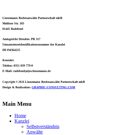
Linnemann Rechtsanwälte Partnerschaft mbB
Meißner Str. 103
01445 Radebeul
Amtsgericht Dresden: PR 317
Umsatzsteueridentifikationsnummer der Kanzlei
DE194364225
Kontakt:
Telefon: 0351 839 779-0
E-Mail: radebeul(at)ra-linnemann.de
Linnemann Rechtsanwälte
Partnerschaft mbB
Copyright © 2026
Design & Realisation:
GRAPHIC-CONSULTING.COM
Main Menu
Home
Kanzlei
Selbstverständnis
Anwälte