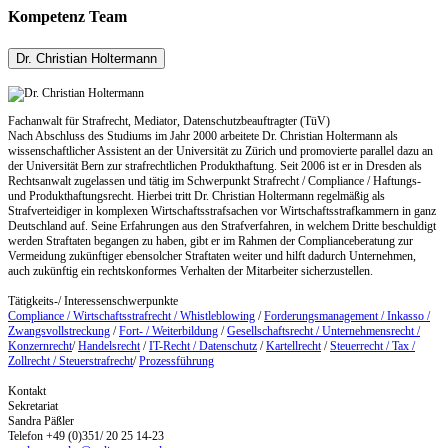
Kompetenz Team
Dr. Christian Holtermann
Fachanwalt für Strafrecht, Mediator, Datenschutzbeauftragter (TüV)
Nach Abschluss des Studiums im Jahr 2000 arbeitete Dr. Christian Holtermann als
wissenschaftlicher Assistent an der Universität zu Zürich und promovierte parallel dazu an
der Universität Bern zur strafrechtlichen Produkthaftung. Seit 2006 ist er in Dresden als
Rechtsanwalt zugelassen und tätig im Schwerpunkt Strafrecht / Compliance / Haftungs-
und Produkthaftungsrecht. Hierbei tritt Dr. Christian Holtermann regelmäßig als
Strafverteidiger in komplexen Wirtschaftsstrafsachen vor Wirtschaftsstrafkammern in ganz
Deutschland auf. Seine Erfahrungen aus den Strafverfahren, in welchem Dritte beschuldigt
werden Straftaten begangen zu haben, gibt er im Rahmen der Complianceberatung zur
Vermeidung zukünftiger ebensolcher Straftaten weiter und hilft dadurch Unternehmen,
auch zukünftig ein rechtskonformes Verhalten der Mitarbeiter sicherzustellen.
Tätigkeits-/ Interessenschwerpunkte
Compliance / Wirtschaftsstrafrecht / Whistleblowing
/
Forderungsmanagement / Inkasso /
Zwangsvollstreckung
/
Fort- / Weiterbildung
/
Gesellschaftsrecht / Unternehmensrecht /
Konzernrecht
/
Handelsrecht
/
IT-Recht / Datenschutz
/
Kartellrecht
/
Steuerrecht / Tax /
Zollrecht / Steuerstrafrecht
/
Prozessführung
Kontakt
Sekretariat
Sandra Päßler
Telefon +49 (0)351/ 20 25 14-23